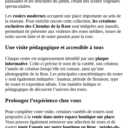
palissades et les structures du jardin, créant des scènes végétales
spectaculaires.
Les
rosiers modernes
occupent une place importante au sein de
la roseraie. Pour enrichir encore cette collection,
les créations
exclusives des Chemins de la Rose
sont intégrées aux massifs,
permettant de présenter aux visiteurs des roses inédites, issues de
notre savoir-faire et de notre passion pour la rose.
Une visite pédagogique et accessible à tous
Chaque rosier est soigneusement identifié par une
plaque
informative
. Celle-ci précise le nom de la variété, son créateur,
l’année de création lorsqu’elle est connue, ainsi qu’une
photographie de la fleur. Les principales caractéristiques du rosier
y sont également indiquées : hauteur, période de floraison, type
de rosier et exposition idéale. Une manière ludique et
pédagogique de découvrir l’univers des roses.
Prolongez l’expérience chez vous
Pour compléter votre visite, certaines variétés de rosiers sont
proposées à la
vente dans notre espace boutique sur place
.
Vous pouvez également retrouver une sélection de roses et de
rosiers
toute l’année sur notre boutique en ligne
:
petales-de-