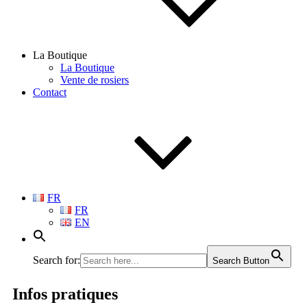
La Boutique
La Boutique
Vente de rosiers
Contact
FR
FR
EN
Search for:
Search Button
Infos
pratiques