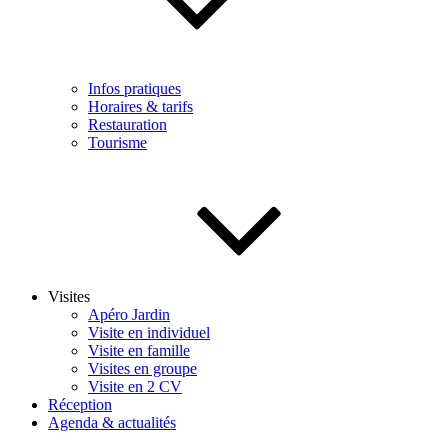
Infos pratiques
Horaires & tarifs
Restauration
Tourisme
Visites
Apéro Jardin
Visite en individuel
Visite en famille
Visites en groupe
Visite en 2 CV
Réception
Agenda & actualités